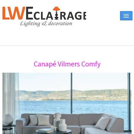
Accueil
Canapé Vilmers Comfy
Vente en ligne
A propos
Eclairages & produits
▼
Canapés
Catalogue
Contact