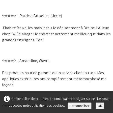
⭐️⭐️⭐️⭐️⭐️ – Patrick, Bruxelles (Uccle)
J’habite Bruxelles mais je fais le déplacement à Braine-l’Alleud
chez LW Éclairage : le choix est nettement meilleur que dans les
grandes enseignes. Top !
⭐️⭐️⭐️⭐️⭐️ – Amandine, Wavre
Des produits haut de gamme et un service client au top. Mes
appliques extérieures ont complètement métamorphosé ma
façade.
Ce site utilise des cookies. En continuant à naviguer sur ce site, vous
⭐️⭐️⭐️⭐️⭐️ – Julien, Rixensart
acceptez notre utilisation des cookies.
Personnaliser
OK