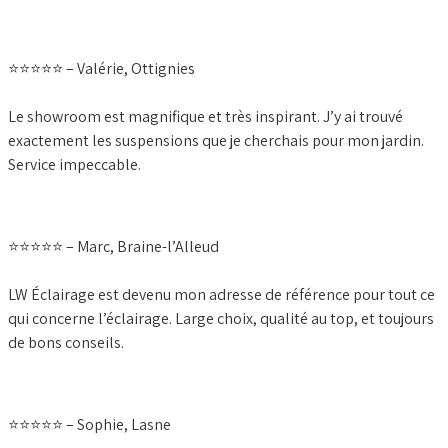
⭐️⭐️⭐️⭐️⭐️ – Valérie, Ottignies
Le showroom est magnifique et très inspirant. J’y ai trouvé
exactement les suspensions que je cherchais pour mon jardin.
Service impeccable.
⭐️⭐️⭐️⭐️⭐️ – Marc, Braine-l’Alleud
LW Éclairage est devenu mon adresse de référence pour tout ce
qui concerne l’éclairage. Large choix, qualité au top, et toujours
de bons conseils.
⭐️⭐️⭐️⭐️⭐️ – Sophie, Lasne