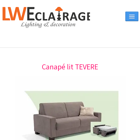
Accueil
Canapé lit TEVERE
Vente en ligne
A propos
Eclairages & produits
▼
Canapés
Catalogue
Contact