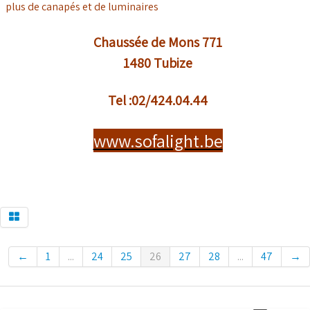
plus de canapés et de luminaires
Chaussée de Mons 771
1480 Tubize
Tel :02/424.04.44
www.sofalight.be
←
1
...
24
25
26
27
28
...
47
→