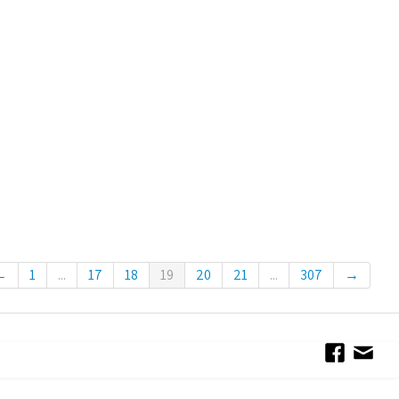
←
1
...
17
18
19
20
21
...
307
→
Conditions générales de Vent