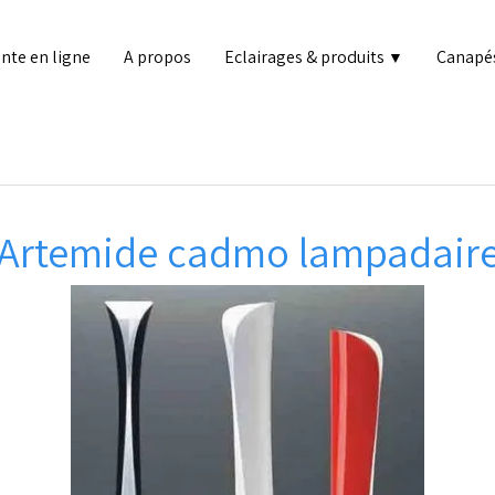
nte en ligne
A propos
Eclairages & produits
Canapé
▼
Artemide cadmo lampadair